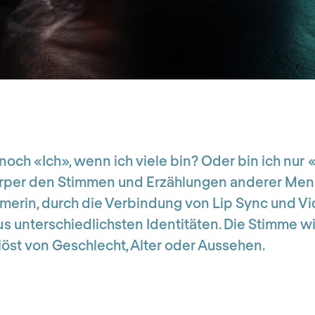
 noch «Ich», wenn ich viele bin? Oder bin ich nur
örper den Stimmen und Erzählungen anderer Mens
rmerin, durch die Verbindung von Lip Sync und Vi
s unterschiedlichsten Identitäten. Die Stimme w
löst von Geschlecht, Alter oder Aussehen.