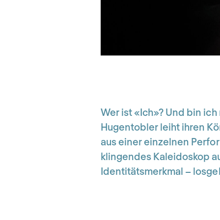
Wer ist «Ich»? Und bin ich
Hugentobler leiht ihren K
aus einer einzelnen Perfo
klingendes Kaleidoskop au
Identitätsmerkmal – losge